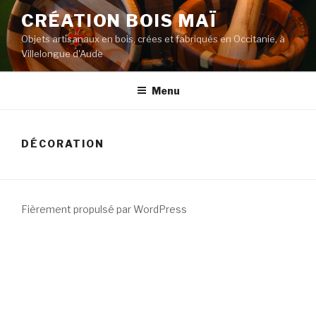
Aller
CRÉATION BOIS MAÏ
au
Objets artisanaux en bois, crées et fabriqués en Occitanie, à
contenu
Villelongue d'Aude
principal
Menu
DÉCORATION
Fièrement propulsé par WordPress